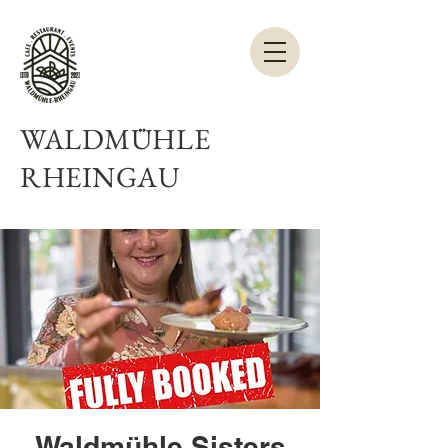
WALDMÜHLE
RHEINGAU
Waldmühle Sisters